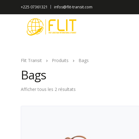
+225 07361321
infos@flit-transit.com
Flit Transit
Produits
Bags
Bags
Afficher tous les 2 résultats